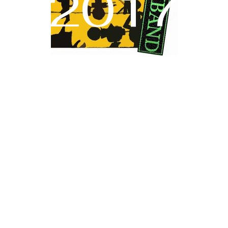
2017
Jamsessi
Enter
k hieronder voo