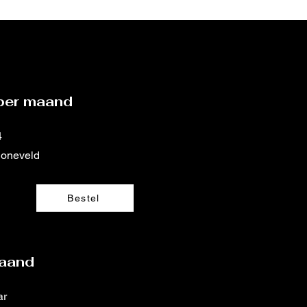
5 per maand
4
honeveld
Bestel
maand
ar