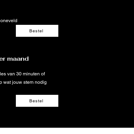
honeveld
Bestel
 per maand
les van 30 minuten of
p wat jouw stem nodig
Bestel