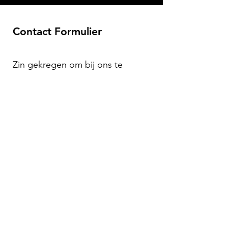
Contact Formulier
Zin gekregen om bij ons te
komen zingen?
Meer informatie of aanmelden
voor een cursus, groepsles of
zangles?
Vul hieronder het
contactformulier in en je krijgt zo
snel mogelijk een emailtje terug!