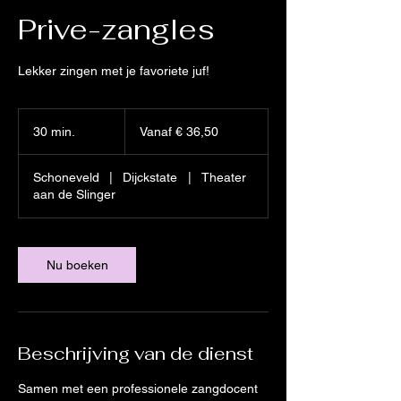
Prive-zangles
Lekker zingen met je favoriete juf!
Vanaf
36,50
30 min.
3
Vanaf € 36,50
euro
0
m
Schoneveld
|
Dijckstate
|
Theater
i
aan de Slinger
n
.
Nu boeken
Beschrijving van de dienst
Samen met een professionele zangdocent